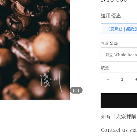
price
適用優惠
（買熟豆 | 濾紙
容量 Size
數量
1
/1
如有「大宗採購
Contact us via