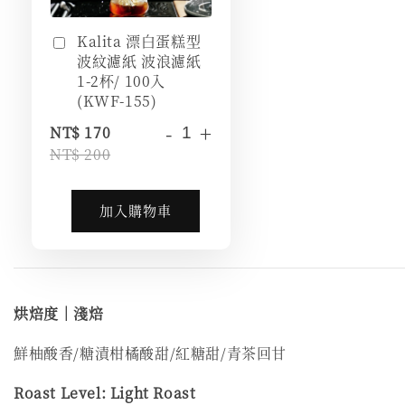
Kalita 漂白蛋糕型
波紋濾紙 波浪濾紙
1-2杯/ 100入
(KWF-155)
-
+
NT$ 170
NT$ 200
加入購物車
烘焙度｜淺焙
鮮柚酸香/糖漬柑橘酸甜/紅糖甜/青茶回甘
Roast Level: Light Roast