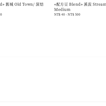
d» 舊城 Old Town/ 深焙
«配方豆 Blend» 溪流 Strea
Medium
00
Regular
NT$ 40
-
NT$ 500
price