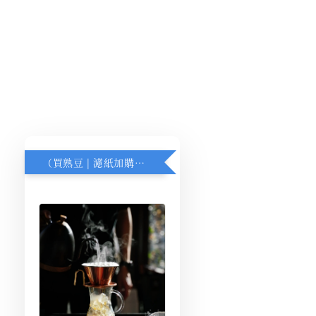
（買熟豆 | 濾紙加購價$170）