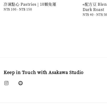
冷凍點心 Pastries | 10顆免運
«配方豆 Blen
Dark Roast
Regular
NT$ 100
-
NT$ 150
price
Regular
NT$ 40
-
NT$ 5
price
Keep in Touch with Asakawa Studio