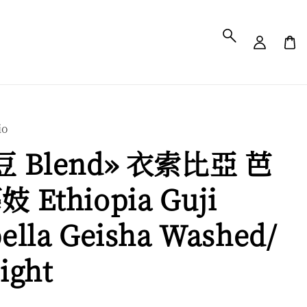
io
 Blend» 衣索比亞 芭
 Ethiopia Guji
lla Geisha Washed/
ight