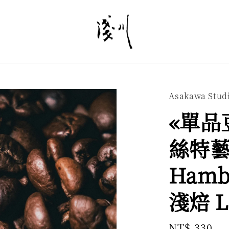
Asakawa Stud
«單品豆
絲特藝妓
Hambe
淺焙 L
Regular
NT$ 330