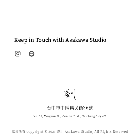
Keep in Touch with Asakawa Studio
台中市中區興民街36號
No. 36, Xingmin St., Central Dist., Taichung City 400
版權所有 copyright © 2026 淺川 Asakawa Studio, All Rights Reserved